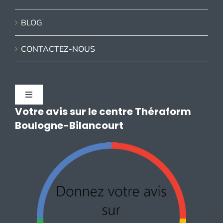
BLOG
CONTACTEZ-NOUS
Navigation
à
Votre avis sur le centre Théraform
bascule
CONTACTEZ-NOUS
Boulogne-Bilancourt
MENTIONS LEGALES