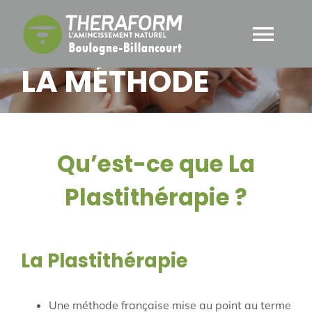
Passer
au
Navi
contenu
LA MÉTHODE
à
ACCUEIL
bas
LA MÉTHODE
Qu’est-ce que La
LE CENTRE
Plastithérapie ?
BLOG
La Plastithérapie
CONTACTEZ-NOUS
Une méthode française mise au point au terme